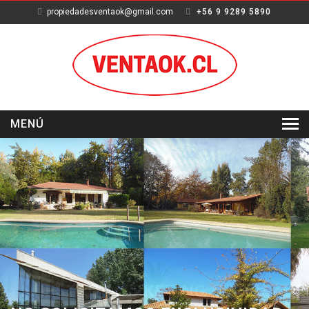
propiedadesventaok@gmail.com
+56 9 9289 5890
MENÚ
INICIO
VENTA
ARRIENDO
SERVICIOS
NOSOTROS
NUESTRO MARKETING MARCA
CONTACTO