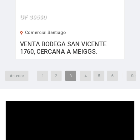
UF 30500
Comercial Santiago
VENTA BODEGA SAN VICENTE
1760, CERCANA A MEIGGS.
|
|
Anterior
1
2
3
4
5
6
Sigu