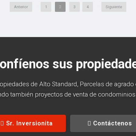
|
|
Anterior
1
2
3
4
Siguiente
onfíenos sus propiedad
piedades de Alto Standard, Parcelas de agrado en
ando también proyectos de venta de condominios 
Sr. Inversionita
Contáctenos