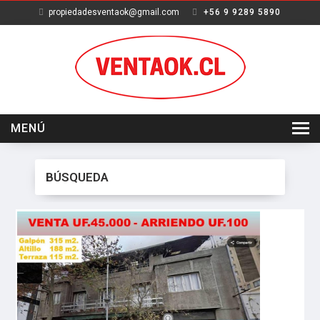
propiedadesventaok@gmail.com
+56 9 9289 5890
MENÚ
INICIO
BÚSQUEDA
VENTA
ARRIENDO
SERVICIOS
NOSOTROS
CONTACTO