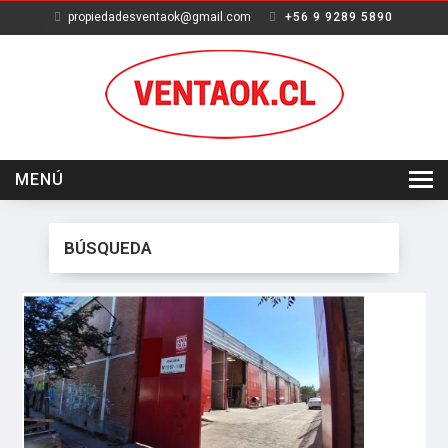
propiedadesventaok@gmail.com
+56 9 9289 5890
MENÚ
INICIO
BÚSQUEDA
VENTA
ARRIENDO
SERVICIOS
NOSOTROS
CONTACTO