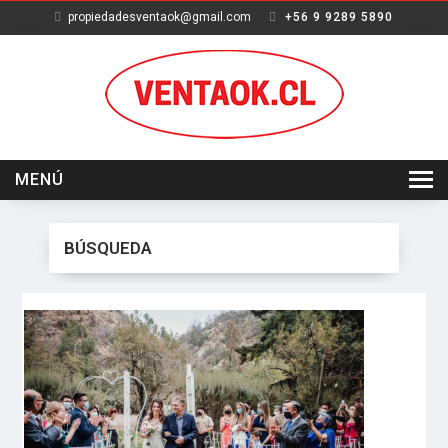
propiedadesventaok@gmail.com
+56 9 9289 5890
MENÚ
INICIO
BÚSQUEDA
VENTA
ARRIENDO
SERVICIOS
NOSOTROS
CONTACTO