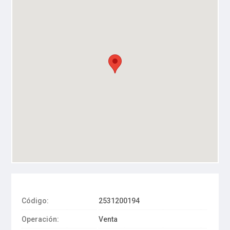
Código:
2531200194
Operación:
Venta