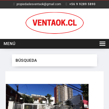
propiedadesventaok@gmail.com
+56 9 9289 5890
MENÚ
INICIO
BÚSQUEDA
VENTA
ARRIENDO
SERVICIOS
NOSOTROS
CONTACTO