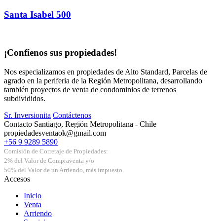
Santa Isabel 500
¡Confíenos sus propiedades!
Nos especializamos en propiedades de Alto Standard, Parcelas de
agrado en la periferia de la Región Metropolitana, desarrollando
también proyectos de venta de condominios de terrenos
subdivididos.
Sr. Inversionita
Contáctenos
Contacto
Santiago, Región Metropolitana - Chile
+56 9 9289 5890
Comisión de Corretaje de Propiedades:
2% del Valor de Compraventa y/o
50% del Valor de un Arriendo, más impuesto.
Accesos
Inicio
Venta
Arriendo