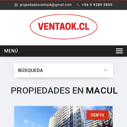
propiedadesventaok@gmail.com
+56 9 9289 5890
MENÚ
INICIO
BÚSQUEDA
VENTA
ARRIENDO
PROPIEDADES EN
MACUL
SERVICIOS
NOSOTROS
VENTA
CONTACTO