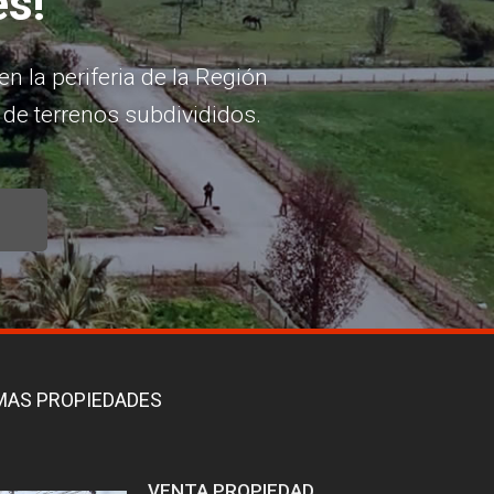
es!
 la periferia de la Región
de terrenos subdivididos.
MAS PROPIEDADES
VENTA PROPIEDAD