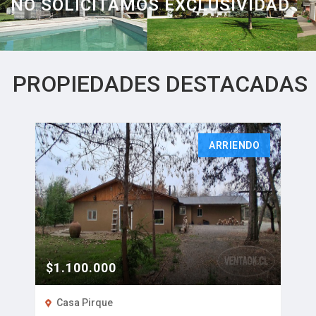
NO SOLICITAMOS EXCLUSIVIDAD
LA DIFERENCIA
ENVÍENOS SU PROPIEDAD
PROPIEDADES DESTACADAS
ARRIENDO
$1.100.000
Casa Pirque